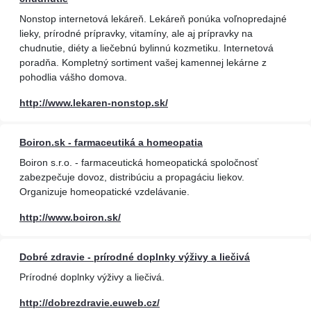
Nonstop internetová lekáreň. Lekáreň ponúka voľnopredajné
lieky, prírodné prípravky, vitamíny, ale aj prípravky na
chudnutie, diéty a liečebnú bylinnú kozmetiku. Internetová
poradňa. Kompletný sortiment vašej kamennej lekárne z
pohodlia vášho domova.
http://www.lekaren-nonstop.sk/
Boiron.sk - farmaceutiká a homeopatia
Boiron s.r.o. - farmaceutická homeopatická spoločnosť
zabezpečuje dovoz, distribúciu a propagáciu liekov.
Organizuje homeopatické vzdelávanie.
http://www.boiron.sk/
Dobré zdravie - prírodné doplnky výživy a liečivá
Prírodné doplnky výživy a liečivá.
http://dobrezdravie.euweb.cz/