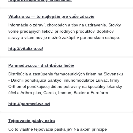
Vitalizio.cz — to najlepšie pre vaše zdravie
Informácie o zdraví, chorobách a tipy na uzdravenie. Stovky
voľne predajných liekov, prírodných produktov, doplnkov
stravy a vitamínov je možné zakúpiť v partnerskom eshope.
http://vitalizio.cz/
Panmed.wz.cz - distribúcia liečiv
Distribúcia a zastúpenie farmaceutických firiem na Slovensku
- Daichii ponúkajúca Sankyo, imunomodulátor Luivac, firmy
Orthomol ponúkajúcej diétne potraviny na špeciálny lekársky
účel a Arthro plus, Cardio, Immun, Baxter a Eurofarm.
http://panmed.wz.cz/
Tejpovacie pásky extra
Čo to vlastne tejpovacia páska je? Na akom princípe