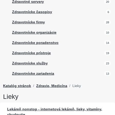
Zdravotné servery
20
Zdravotnícke časopisy
6
Zdravotnícke firmy
28
Zdravotnícke organizácie
10
Zdravotnícke poradenstvo
14
Zdravotnícke prístroje
19
Zdravotnícke služby
23
Zdravotnícke zariadenia
13
Katalóg stránok
Zdravie, Medicína
Lieky
Lieky
Lekáreň nonstop - internetová lekáreň, lieky, vitamíny,
chudnutie