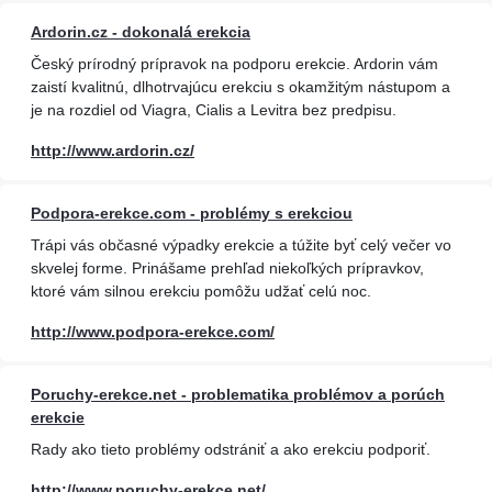
Ardorin.cz - dokonalá erekcia
Český prírodný prípravok na podporu erekcie. Ardorin vám
zaistí kvalitnú, dlhotrvajúcu erekciu s okamžitým nástupom a
je na rozdiel od Viagra, Cialis a Levitra bez predpisu.
http://www.ardorin.cz/
Podpora-erekce.com - problémy s erekciou
Trápi vás občasné výpadky erekcie a túžite byť celý večer vo
skvelej forme. Prinášame prehľad niekoľkých prípravkov,
ktoré vám silnou erekciu pomôžu udžať celú noc.
http://www.podpora-erekce.com/
Poruchy-erekce.net - problematika problémov a porúch
erekcie
Rady ako tieto problémy odstrániť a ako erekciu podporiť.
http://www.poruchy-erekce.net/