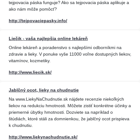
tejpovacia páska funguje? Ako sa tejpovacia páska aplikuje a
ako nám môže pomôcť?
http://tejpovaciepasky.info/
Liečik - vaša najlepšia online lekáreň
Online lekáreň a poradenstvo s najlepšími odborníkmi na
zdravie a lieky. V ponuke vyše 11000 voľne dostupných liekov,
vitamínov, kozmetiky.
http://www.liecik.sk/
Jablčný ocot, lieky na chudnutie
Na www.LiekyNaChudnutie.sk nájdete recenzie niekoľkých
liekov na redukciu hmotnosti. Môžete zistiť konkrétne účinky a
priemerné úbytky hmotnosti. Dozviete sa napríklad o
štúdiách, ktoré stáli za domnienkou, že jablčný ocot prispieva
k chudnutiu.
http://www.liekynachudnutie.sk/