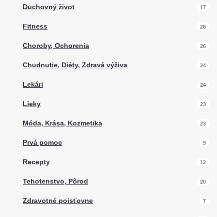
Duchovný život
17
Fitness
26
Choroby, Ochorenia
26
Chudnutie, Diéty, Zdravá výživa
24
Lekári
24
Lieky
23
Móda, Krása, Kozmetika
23
Prvá pomoc
9
Recepty
12
Tehotenstvo, Pôrod
20
Zdravotné poisťovne
7