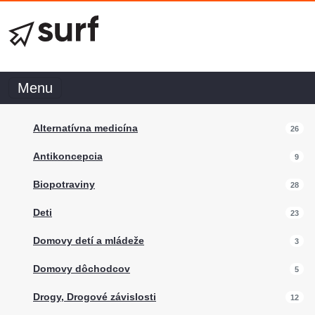
Menu
Alternatívna medicína
26
Antikoncepcia
9
Biopotraviny
28
Deti
23
Domovy detí a mládeže
3
Domovy dôchodcov
5
Drogy, Drogové závislosti
12