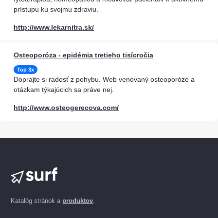
prístupu ku svojmu zdraviu.
http://www.lekarnitra.sk/
Osteoporóza - epidémia tretieho tisícročia
Top 3x
Doprajte si radosť z pohybu. Web venovaný osteoporóze a
otázkam týkajúcich sa práve nej.
http://www.osteogerecova.com/
Katalóg stránok a
produktov
.