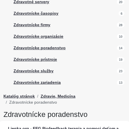
Zdravotné servery
20
Zdravotnícke časopisy
6
Zdravotnícke firmy
28
Zdravotnícke organizácie
10
Zdravotnícke poradenstvo
14
Zdravotnícke prístroje
19
Zdravotnícke služby
23
Zdravotnícke zariadenia
13
Katalóg stránok
Zdravie, Medicína
Zdravotnícke poradenstvo
Zdravotnícke poradenstvo
Lienka.org - EEG Biofeedback terapia a pomoci deťom a