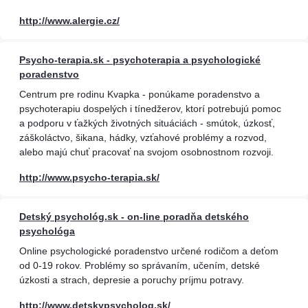
http://www.alergie.cz/
Psycho-terapia.sk - psychoterapia a psychologické
poradenstvo
Centrum pre rodinu Kvapka - ponúkame poradenstvo a
psychoterapiu dospelých i tínedžerov, ktorí potrebujú pomoc
a podporu v ťažkých životných situáciách - smútok, úzkosť,
záškoláctvo, šikana, hádky, vzťahové problémy a rozvod,
alebo majú chuť pracovať na svojom osobnostnom rozvoji.
http://www.psycho-terapia.sk/
Detský psychológ.sk - on-line poradňa detského
psychológa
Online psychologické poradenstvo určené rodičom a deťom
od 0-19 rokov. Problémy so správaním, učením, detské
úzkosti a strach, depresie a poruchy príjmu potravy.
http://www.detskypsycholog.sk/