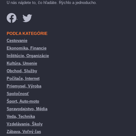
U nás nájdete to, čo hľadáte. Rýchlo a jednoducho.
PODĽA KATEGÓRIE
Cestovanie
Ekonomika, Financie
Inštitúcie, Organizácie
Kultúra, Umenie
Obchod, Služby
Počítače, Internet
Priemysel, Výroba
Spoločnosť
Šport, Auto-moto
Spravodajstvo, Média
Veda, Technika
Vzdelávanie, Školy
Zábava, Voľný čas