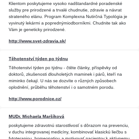
Klientom poskytujeme vysoko nadštandardné poradenské
služby pre prirodzené a trvalé chudnutie, zdravie a návrat
strateného elánu. Program Komplexna Nutirčná Typológia je
vyvinutý lekármi a poprednýmiodborníkmi. Chudnite tak ako
Vám je geneticky prirodzené.
http://www.svet-zdravia.sk/
Těhotenství týden po týdnu
Těhotenství týden po týdnu - čtěte články, příspěvky od
doktorů, zkušenosti dlouholetých maminek i párů, kteří na
miminko čekají. U nás se dozvíte o různých způsobech
oplodnění, průběhu těhotenství i o samotném porodu.
http://www.porodnice.cz/
MUDr. Michaela Maršíková
poskytujeme zdravotnú starostlivosť s dôrazom na prevenciu,
v duchu integrovanej medicíny, kombinovať klasickú liečbu s
fytoterapiou, homeopatiou a motivovať pacientov k aktívnemu