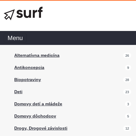
Menu
Alternatívna medicína
26
Antikoncepcia
9
Biopotraviny
28
Deti
23
Domovy detí a mládeže
3
Domovy dôchodcov
5
Drogy, Drogové závislosti
12