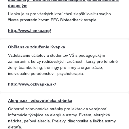
dospelým
Lienka je tu pre všetkých ktorí chcú zlepšiť kvalitu svojho
života prostredníctvom EEG Biofeedback terapie.
http://www.lienka.org/
Občianske združenie Kvapka
Vzdelávanie učiteľov a študentov VŠ s pedagogickým
zameraním, kurzy rodičovských zručností, kurzy pre tehotné
ženy, teambuilding, tréningy pre firmy a organizácie,
individuálne poradenstov - psychoterapia.
http://www.ozkvapka.sk/
Alergie.cz - zdravotnícka stránka
Odborné zdravotnícke stránky pre lekárov a verejnosť.
Informácie týkajúce sa alergií a astmy. Ekzém, alergická
nádcha, peľová alergia. Prejavy, diagnostika a liečba astmy
dieťaťa.