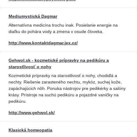
Mediumystická Dagmar
Alternatívna medicína trochu inak. Posielanie energie na
diaľku do pohára vody a zmena v osude človeka.
http://www.kontaktdagmar.jex.cz/
Gehwol.sk - kozmetické prípravky na pedikúru a
starostlivosť o nohy
Kozmetické prípravky na starostlivosť o nohy, chodidlá a
nechty. Riešenie zarasteného nechtu, mykóz, suchej kože,
zapáchajúcich nôh. Ponuka nástrojov pre pedikérky a salóny
krásy. Prístroje na suchú pedikúru a pojazdné vaničky na
pedikúru.
http://www.gehwol.sk/
Klasická homeopatia