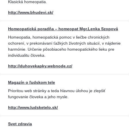
Klasická homeopatia.
http://www.bhudevi.sk/
Homeopatická poradňa – homeopat Mgr.Lenka Szopová
Homeopatia, homeopatická pomoc v liečbe chronických
ochorení, v prekonávaní ťažkých životných situácií, v nájdenie
harmónie. Určenie pôsobiaceho homeopatického lieku pre
individualitu človeka.
http://duhovekapky.webnode.cz/
Magazín o ľudskom tele
Prioritou web stránky a teda hlavnou úlohou je zlepšiť
fungovanie človeka a jeho mysle.
http://www.ludsketelo.sk/
Svet zdravia