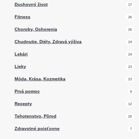
Duchovný život
17
Fitness
26
Choroby, Ochorenia
26
Chudnutie, Diéty, Zdravá výživa
24
Lekári
24
Lieky
23
Móda, Krása, Kozmetika
23
Prvá pomoc
9
Recepty
12
Tehotenstvo, Pôrod
20
Zdravotné poisťovne
7