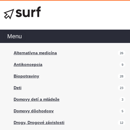
Menu
Alternatívna medicína
26
Antikoncepcia
9
Biopotraviny
28
Deti
23
Domovy detí a mládeže
3
Domovy dôchodcov
5
Drogy, Drogové závislosti
12