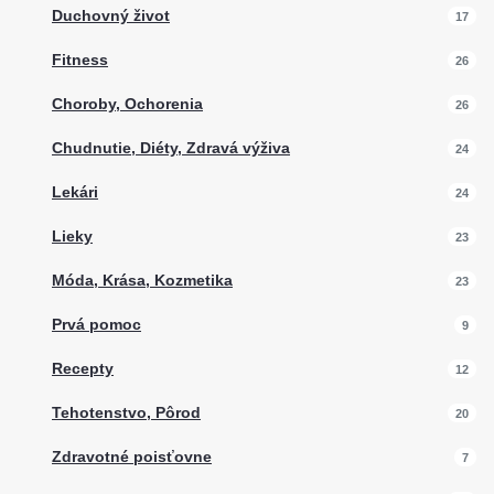
Duchovný život
17
Fitness
26
Choroby, Ochorenia
26
Chudnutie, Diéty, Zdravá výživa
24
Lekári
24
Lieky
23
Móda, Krása, Kozmetika
23
Prvá pomoc
9
Recepty
12
Tehotenstvo, Pôrod
20
Zdravotné poisťovne
7